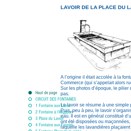
LAVOIR DE LA PLACE DU 
A l’origine il était accolée à la fo
Commerce (qui s’appelait alors ru
Sur les photos d’époque, le pilier
Haut de page
pas.
CIRCUIT DES FONTAINES
Le lavoir se résume à une simple 
1 Fontaine aux Lions
Puis, peu à peu, le lavoir s’organ
2 Fontaine à l'Aegypan
eau. Il est en général constitué d
3 Place du Lavoir
ont été disposées ou maçonnées, 
4 Fontaine aux Faunes
laquelle les lavandières plaçaient 