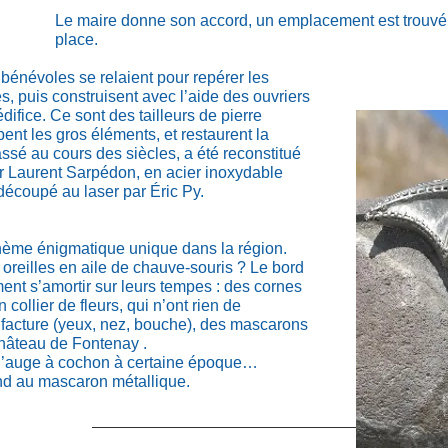
Le maire donne son accord, un emplacement est trouvé, le
place.
 bénévoles se relaient pour repérer les
és, puis construisent avec l’aide des ouvriers
difice. Ce sont des tailleurs de pierre
ent les gros éléments, et restaurent la
sé au cours des siècles, a été reconstitué
par Laurent Sarpédon, en acier inoxydable
 découpé au laser par Éric Py.
hème énigmatique unique dans la région.
 oreilles en aile de chauve-souris ? Le bord
ment s’amortir sur leurs tempes : des cornes
 collier de fleurs, qui n’ont rien de
 facture (yeux, nez, bouche), des mascarons
château de Fontenay .
 d’auge à cochon à certaine époque…
nd au mascaron métallique.