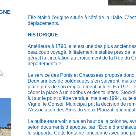
IGNE
Elle était à l’origine située à côté de la Halle. C’es
déplacements.
HISTORIQUE
Antérieure à 1790, elle est une des plus anciennes 
beaucoup voyagé. Initialement installée près de la h
gênait la circulation au croisement de la Rue du 
départementale.
Le service des Ponts et Chaussées proposa donc
Deux années de polémiques s’en suivirent, mais en 
place près de son emplacement actuel. En 1971, e
céder la place à un abribus et des toilettes. Stockée
fut sur le point d’être vendue, mais en 1994, suit
Vigne, le Conseil Municipal prit la décision de rem
l’Association des Amis du vieux Plauzat, qui impuls
Le bulbe-réservoir, situé en haut de la colonne, avai
selon documents d’époque, par l’École d’architectu
le supporte. Cette fontaine fonctionne avec une pom