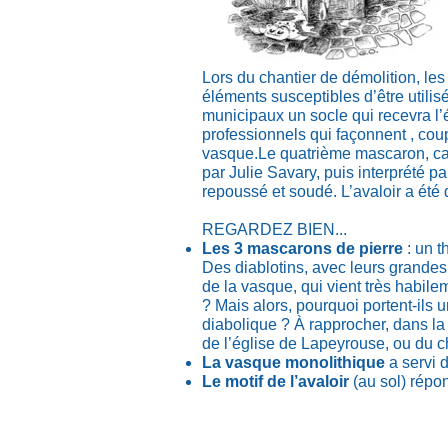
Lors du chantier de démolition, les
éléments susceptibles d’être utilis
municipaux un socle qui recevra l’é
professionnels qui façonnent , coup
vasque.
Le quatrième mascaron, cas
par Julie Savary, puis interprété 
repoussé et soudé. L’avaloir a été
REGARDEZ BIEN...
Les 3 mascarons de pierre
: un t
Des diablotins, avec leurs grandes
de la vasque, qui vient très habile
? Mais alors, pourquoi portent-ils un
diabolique ? À rapprocher, dans la
de l’église de Lapeyrouse, ou du 
La vasque monolithique
a servi
Le motif de l’avaloir
(au sol) répo