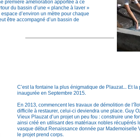
ne première amélioration apportée à ce
urtour du bassin d’une « planche à laver »
un espace d’environ un mètre pour chaque
, peut être accompagné d’un bassin de
C’est la fontaine la plus énigmatique de Plauzat... Et la 
inaugurée en Septembre 2015.
En 2013, commencent les travaux de démolition de l’îlot 
difficile à restaurer, celui-ci deviendra une place. Guy O
Vieux Plauzat d’un projet un peu fou : construire une fo
ainsi créé en utilisant des matériaux nobles récupérés l
vasque début Renaissance donnée par Mademoiselle Vi
le projet prend corps.