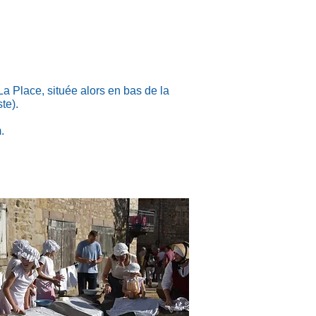
La Place, située alors en bas de la
te).
.