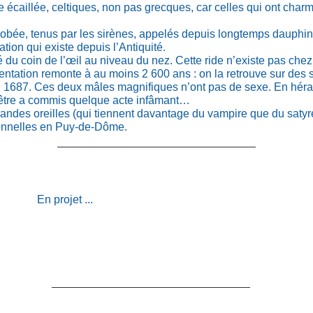
 écaillée, celtiques, non pas grecques, car celles qui ont char
ilobée, tenus par les sirènes, appelés depuis longtemps dauphin
tion qui existe depuis l’Antiquité.
 du coin de l’œil au niveau du nez. Cette ride n’existe pas chez 
entation remonte à au moins 2 600 ans : on la retrouve sur des 
1687. Ces deux mâles magnifiques n’ont pas de sexe. En héraldi
ancêtre a commis quelque acte infâmant…
randes oreilles (qui tiennent davantage du vampire que du satyre…
tionnelles en Puy-de-Dôme.
En projet ...