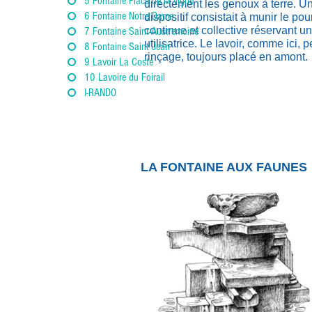
5 Fontaine Place de la vigne
directement les genoux à terre. U
6 Fontaine Notre Dame
dispositif consistait à munir le po
continue et collective réservant 
7 Fontaine Saint-Austremoine
utilisatrice. Le lavoir, comme ici
8 Fontaine Saint Jean
rinçage, toujours placé en amont.
9 Lavoir La Coste
10 Lavoire du Foirail
I-RANDO
LA FONTAINE AUX FAUNES