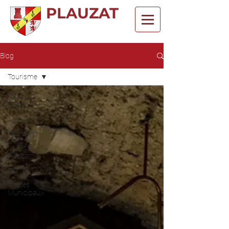
PLAUZAT
Blog
Tourisme
Tous les
posts
API
Tourisme
Le Petit
Plauzatois
SICTOM
Arrêtés
Municipaux