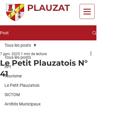
PLAUZAT
Post
Tous les posts
7 janv. 2025
1 min de lecture
Tous les posts
Le Petit Plauzatois N°
API
41
Tourisme
Le Petit Plauzatois
SICTOM
Arrêtés Municipaux