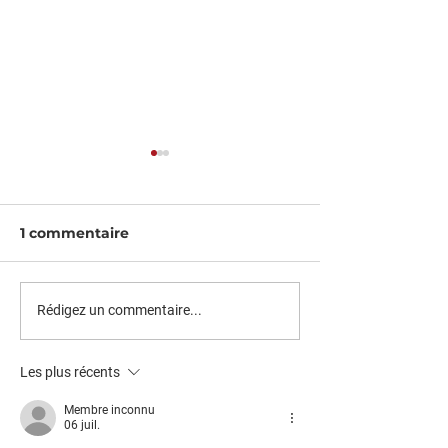
1 commentaire
Le Petit Plauzatois N°
Loge vigneron
Rédigez un commentaire...
44
louer
Les plus récents
Membre inconnu
06 juil.